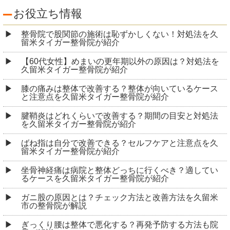
お役立ち情報
整骨院で股関節の施術は恥ずかしくない！対処法を久
留米タイガー整骨院が紹介
【60代女性】めまいの更年期以外の原因は？対処法を
久留米タイガー整骨院が紹介
膝の痛みは整体で改善する？整体が向いているケース
と注意点を久留米タイガー整骨院が紹介
腱鞘炎はどれくらいで改善する？期間の目安と対処法
を久留米タイガー整骨院が紹介
ばね指は自分で改善できる？セルフケアと注意点を久
留米タイガー整骨院が紹介
坐骨神経痛は病院と整体どっちに行くべき？適してい
るケースを久留米タイガー整骨院が紹介
ガニ股の原因とは？チェック方法と改善方法を久留米
市の整骨院が解説
ぎっくり腰は整体で悪化する？再発予防する方法も院