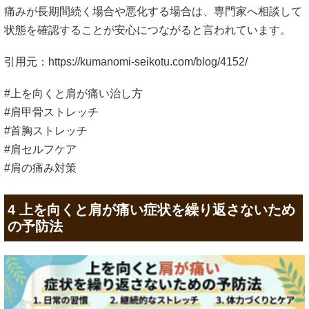
痛みが長期間続く場合や悪化する場合は、専門家へ相談して
状態を確認することが安心につながると言われています。
引用元：
https://kumanomi-seikotu.com/blog/4152/
#上を向くと肩が痛い治し方
#肩甲骨ストレッチ
#首胸ストレッチ
#肩セルフケア
#肩の痛み対策
4 上を向くと肩が痛い症状を繰り返さないため
の予防法