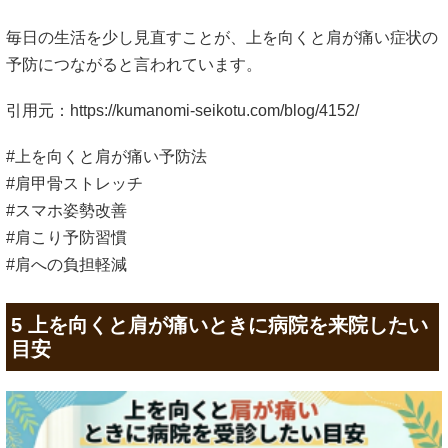
毎日の生活を少し見直すことが、上を向くと肩が痛い症状の
予防につながると言われています。
引用元：
https://kumanomi-seikotu.com/blog/4152/
#上を向くと肩が痛い予防法
#肩甲骨ストレッチ
#スマホ姿勢改善
#肩こり予防習慣
#肩への負担軽減
5 上を向くと肩が痛いときに病院を来院したい
目安