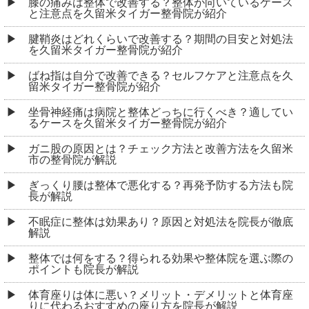
膝の痛みは整体で改善する？整体が向いているケース
と注意点を久留米タイガー整骨院が紹介
腱鞘炎はどれくらいで改善する？期間の目安と対処法
を久留米タイガー整骨院が紹介
ばね指は自分で改善できる？セルフケアと注意点を久
留米タイガー整骨院が紹介
坐骨神経痛は病院と整体どっちに行くべき？適してい
るケースを久留米タイガー整骨院が紹介
ガニ股の原因とは？チェック方法と改善方法を久留米
市の整骨院が解説
ぎっくり腰は整体で悪化する？再発予防する方法も院
長が解説
不眠症に整体は効果あり？原因と対処法を院長が徹底
解説
整体では何をする？得られる効果や整体院を選ぶ際の
ポイントも院長が解説
体育座りは体に悪い？メリット・デメリットと体育座
りに代わるおすすめの座り方を院長が解説