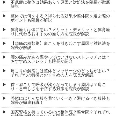
不眠症に整体は効果あり？原因と対処法を院長が徹底
解説
整体では何をする？得られる効果や整体院を選ぶ際の
ポイントも院長が解説
体育座りは体に悪い？メリット・デメリットと体育座
りに代わるおすすめの座り方を院長が解説
【頭痛の種類別】肩こりを引き起こす原因と対処法を
院長が解説
腰の痛みがある際やってはいけないストレッチとは？
おすすめストレッチも院長が紹介
肩こりの解消には整体とマッサージのどっちがよい？
それぞれの特徴とおすすめの人を院長が解説
首・肩こりで呼吸が浅くなってしまう原因は？肩こ
り・息苦しさを予防する対策を院長が解説
整体にはどんな服を着ていくべき？避けるべき服装も
院長が徹底解説！
国家資格を持っているのは整体院？整骨院？それぞれ