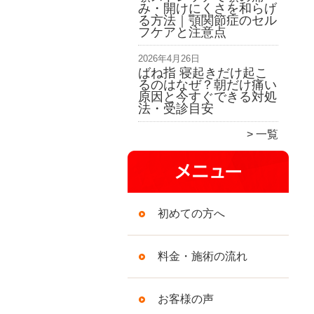
み・開けにくさを和らげ
る方法｜顎関節症のセル
フケアと注意点
2026年4月26日
ばね指 寝起きだけ起こ
るのはなぜ？朝だけ痛い
原因と今すぐできる対処
法・受診目安
一覧
初めての方へ
料金・施術の流れ
お客様の声