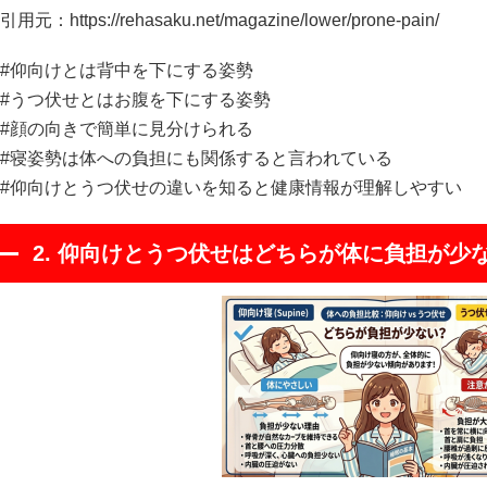
引用元：
https://rehasaku.net/magazine/lower/prone-pain/
#仰向けとは背中を下にする姿勢
#うつ伏せとはお腹を下にする姿勢
#顔の向きで簡単に見分けられる
#寝姿勢は体への負担にも関係すると言われている
#仰向けとうつ伏せの違いを知ると健康情報が理解しやすい
2. 仰向けとうつ伏せはどちらが体に負担が少