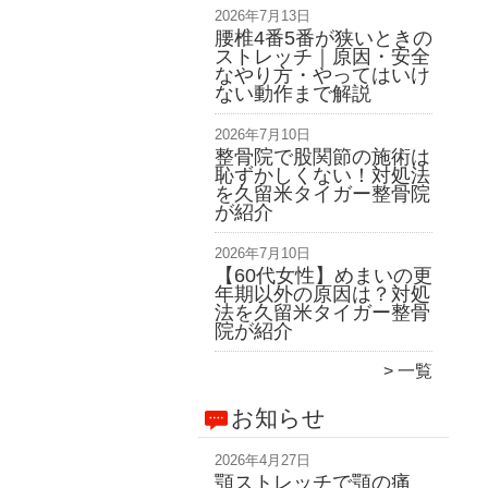
2026年7月13日
腰椎4番5番が狭いときの
ストレッチ｜原因・安全
なやり方・やってはいけ
ない動作まで解説
2026年7月10日
整骨院で股関節の施術は
恥ずかしくない！対処法
を久留米タイガー整骨院
が紹介
2026年7月10日
【60代女性】めまいの更
年期以外の原因は？対処
法を久留米タイガー整骨
院が紹介
一覧
お知らせ
2026年4月27日
顎ストレッチで顎の痛