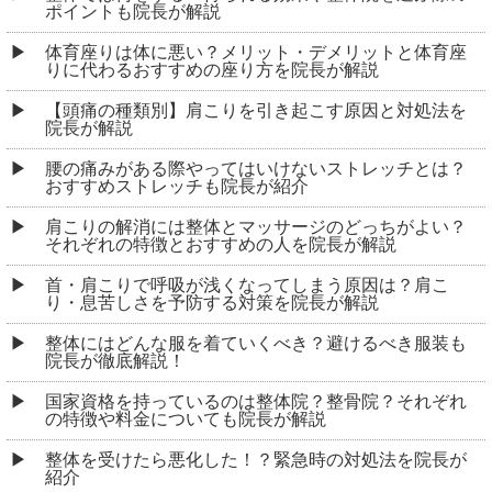
ポイントも院長が解説
体育座りは体に悪い？メリット・デメリットと体育座
りに代わるおすすめの座り方を院長が解説
【頭痛の種類別】肩こりを引き起こす原因と対処法を
院長が解説
腰の痛みがある際やってはいけないストレッチとは？
おすすめストレッチも院長が紹介
肩こりの解消には整体とマッサージのどっちがよい？
それぞれの特徴とおすすめの人を院長が解説
首・肩こりで呼吸が浅くなってしまう原因は？肩こ
り・息苦しさを予防する対策を院長が解説
整体にはどんな服を着ていくべき？避けるべき服装も
院長が徹底解説！
国家資格を持っているのは整体院？整骨院？それぞれ
の特徴や料金についても院長が解説
整体を受けたら悪化した！？緊急時の対処法を院長が
紹介