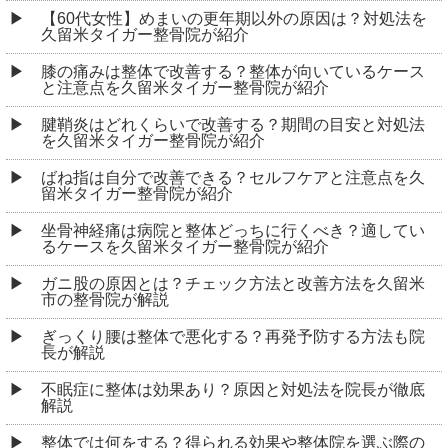
【60代女性】めまいの更年期以外の原因は？対処法を
久留米タイガー整骨院が紹介
膝の痛みは整体で改善する？整体が向いているケース
と注意点を久留米タイガー整骨院が紹介
腱鞘炎はどれくらいで改善する？期間の目安と対処法
を久留米タイガー整骨院が紹介
ばね指は自分で改善できる？セルフケアと注意点を久
留米タイガー整骨院が紹介
坐骨神経痛は病院と整体どっちに行くべき？適してい
るケースを久留米タイガー整骨院が紹介
ガニ股の原因とは？チェック方法と改善方法を久留米
市の整骨院が解説
ぎっくり腰は整体で悪化する？再発予防する方法も院
長が解説
不眠症に整体は効果あり？原因と対処法を院長が徹底
解説
整体では何をする？得られる効果や整体院を選ぶ際の